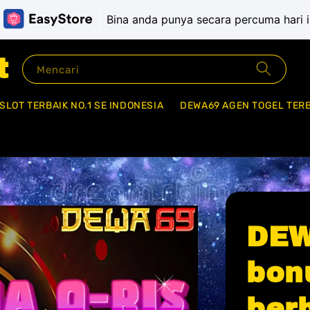
Bina anda punya secara percuma hari i
t
Mencari
SLOT TERBAIK NO.1 SE INDONESIA
DEWA69 AGEN TOGEL TERB
DEW
bon
ber