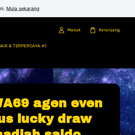
ni.
Mula sekarang
Masuk
Keranjang
AIK & TERPERCAYA #1
A69 agen even
us lucky draw
hadiah saldo