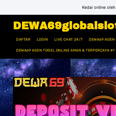
Kedai online oleh
DEWA69globalslo
DAFTAR
LOGIN
LIVE CHAT 24/7
DEWA69 AGEN 
DEWA69 AGEN TOGEL ONLINE AMAN & TERPERCAYA #1