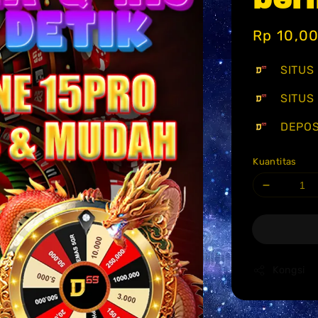
Sale
Rp 10,0
price
SITUS
SITUS
DEPOS
Kuantitas
Kongsi