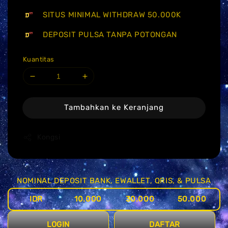
SITUS MINIMAL WITHDRAW 50.000K
DEPOSIT PULSA TANPA POTONGAN
Kuantitas
Tambahkan ke Keranjang
Kongsi
NOMINAL DEPOSIT BANK, EWALLET, QRIS, & PULSA
IDR
10.000
30.000
50.000
LOGIN
DAFTAR