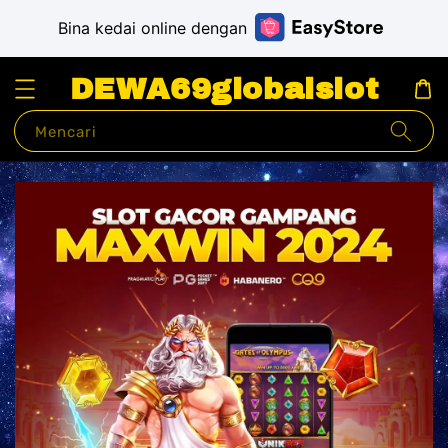
Bina kedai online dengan
DEWA69globalslot
Mencari