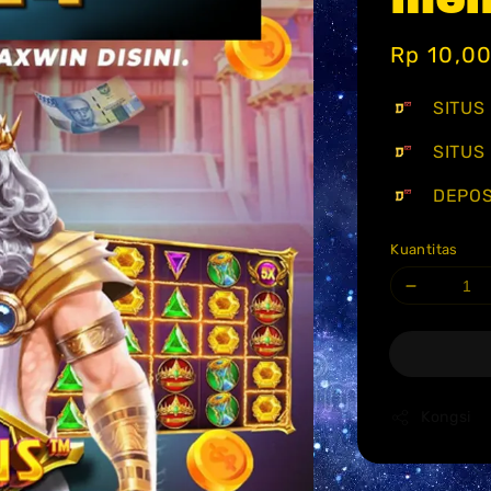
Sale
Rp 10,0
price
SITUS
SITUS
DEPOS
Kuantitas
Kongsi