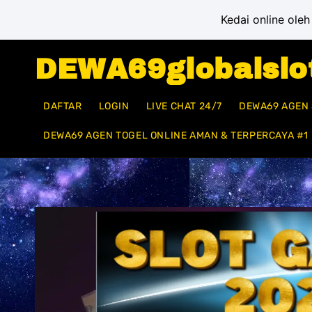
Kedai online oleh
DEWA69globalslo
DAFTAR
LOGIN
LIVE CHAT 24/7
DEWA69 AGEN 
DEWA69 AGEN TOGEL ONLINE AMAN & TERPERCAYA #1