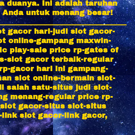
a duanya. Ini adalah taruhan
k Anda untuk menang besar!
__________________________________
ot gacor hari-judi slot gacor-
lot online-gampang maxwin-
c play-sale price rp-gates of
-slot gacor terbaik-regular
 rp-gacor hari ini gampang-
an slot online-bermain slot-
 salah satu-situs judi slot-
g menang-regular price rp-
 slot gacor-situs slot-situs
link slot gacor-link gacor,