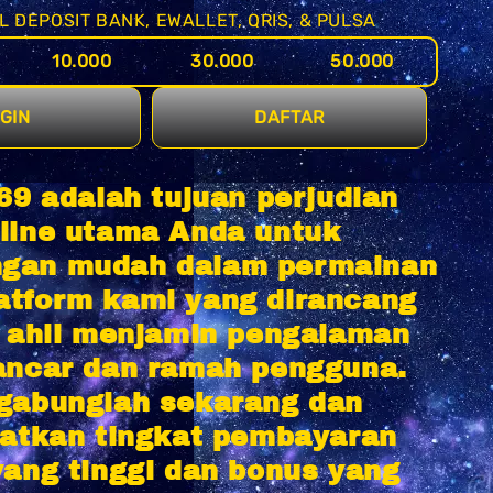
 DEPOSIT BANK, EWALLET, QRIS, & PULSA
10.000
30.000
50.000
GIN
DAFTAR
9 adalah tujuan perjudian
line utama Anda untuk
gan mudah dalam permainan
latform kami yang dirancang
 ahli menjamin pengalaman
ancar dan ramah pengguna.
gabunglah sekarang dan
atkan tingkat pembayaran
ang tinggi dan bonus yang