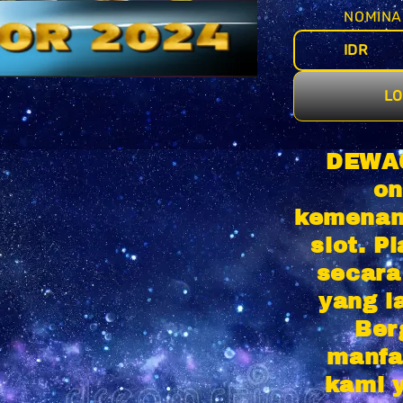
NOMINAL
IDR
LO
DEWA6
on
kemenan
slot. P
secara
yang l
Ber
manfa
kami y