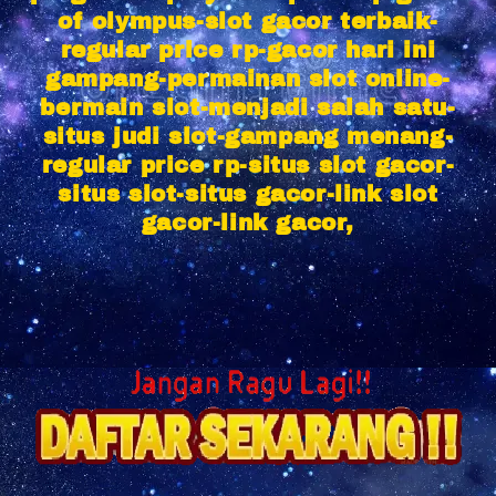
of olympus-slot gacor terbaik-
regular price rp-gacor hari ini
gampang-permainan slot online-
bermain slot-menjadi salah satu-
situs judi slot-gampang menang-
regular price rp-situs slot gacor-
situs slot-situs gacor-link slot
gacor-link gacor,