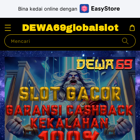
Bina kedai online dengan
DEWA69globalslot
Mencari