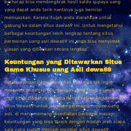
berharap bisa mendongkrak hasil saldo supaya uang
yang dapat anda tarik nantinya juga bernilai
memuaskan. Karena itulah anda diarahkan untuk
gabung ke dalam situs dewa69 ini. Untuk mengetahui
berbagai keuntungan lebih lengkap tentang situs
permainan uang asli dewa69 ini anda bisa menyimak
ulasan yang diberikan secara lengkap.
Keuntungan yang Ditawarkan Situs
Game Khusus uang Asli
dewa69
Setiap pemain Game Uang Asli pastinya tak ingin
melewatkan setiap keuntungan yang telah dijanjikan
oleh situs pilihannya. Sama hanya ketika Anda memilih
situs dewa69 untuk bermain permainan online uang
asli, di mana memang disediakan berbagai macam
keuntungan yang bisa diraih dengan mudah oleh siapa
saja yang sudah menjadi member situs dewa69.