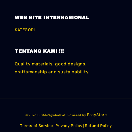
WEB SITE INTERNASIONAL
KATEGORI
TENTANG KAMI !!!
Quality materials, good designs,
craftsmanship and sustainability.
EasyStore
© 2026 DEWA69globalslot. Powered by
Terms of Service
Privacy Policy
Refund Policy
|
|