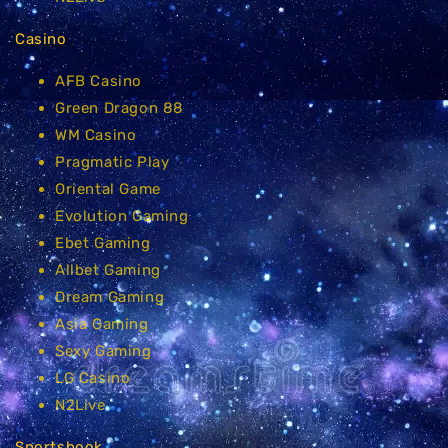
Casino
AFB Casino
Green Dragon 88
WM Casino
Pragmatic Play
Oriental Game
Evolution Gaming
Ebet Gaming
Allbet Gaming
Dream Gaming
Asia Gaming
Sexy Gaming
LG Casino
N2Live
Sportsbook