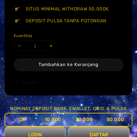
SITUS MINIMAL WITHDRAW 50.000K
DEPOSIT PULSA TANPA POTONGAN
Kuantitas
Tambahkan ke Keranjang
Kongsi
NOMINAL DEPOSIT BANK, EWALLET, QRIS, & PULSA
IDR
10.000
30.000
50.000
LOGIN
DAFTAR